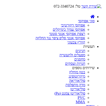
טל':
072-3340724
סוגי אפוקסי
אפוקסי דקורטיבי
אפוקסי עמיד כימיקלים
רצפת אפוקסי אנטי סטטי
אפוקסי אנטי סליפ ציפוי נגד החלקה
קוורץ צבעוני
תעשיות
חניונים
מפעלים ולתעשייה
מחסנים
חנויות ועסקים
שירותים נוספים
בטון מוחלק
מיקרוטופינג
פוליאוריאה
מדה מתפלסת
פוליאוריטן
פוליאוריטן צמנט (Pu)
PVC
MMA