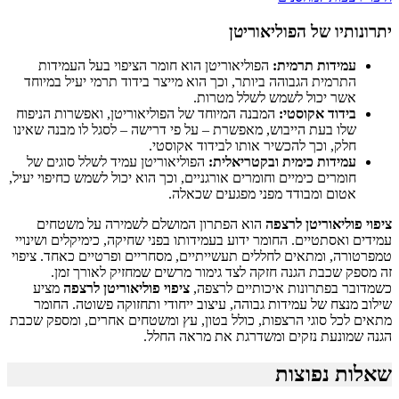
יתרונותיו של הפוליאוריטן
עמידות תרמית:
הפוליאוריטן הוא חומר הציפוי בעל העמידות
התרמית הגבוהה ביותר, וכך הוא מייצר בידוד תרמי יעיל במיוחד
אשר יכול לשמש לשלל מטרות.
בידוד אקוסטי:
המבנה המיוחד של הפוליאוריטן, ואפשרות הניפוח
שלו בעת הייבוש, מאפשרת – על פי דרישה – לסגל לו מבנה שאינו
חלק, וכך להכשיר אותו לבידוד אקוסטי.
עמידות כימית ובקטריאלית:
הפוליאוריטן עמיד לשלל סוגים של
חומרים כימיים וחומרים אורגניים, וכך הוא יכול לשמש כחיפוי יעיל,
אטום ומבודד מפני מפגעים שכאלה.
ציפוי פוליאוריטן לרצפה
הוא הפתרון המושלם לשמירה על משטחים
עמידים ואסתטיים. החומר ידוע בעמידותו בפני שחיקה, כימיקלים ושינויי
טמפרטורה, ומתאים לחללים תעשייתיים, מסחריים ופרטיים כאחד. ציפוי
זה מספק שכבת הגנה חזקה לצד גימור מרשים שמחזיק לאורך זמן.
כשמדובר בפתרונות איכותיים לרצפה,
ציפוי פוליאוריטן לרצפה
מציע
שילוב מנצח של עמידות גבוהה, עיצוב ייחודי ותחזוקה פשוטה. החומר
מתאים לכל סוגי הרצפות, כולל בטון, עץ ומשטחים אחרים, ומספק שכבת
הגנה שמונעת נזקים ומשדרגת את מראה החלל.
שאלות נפוצות