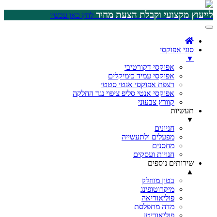
לייעוץ מקצועי וקבלת הצעת מחיר
לחץ כאן עכשיו
סוגי אפוקסי
▼
אפוקסי דקורטיבי
אפוקסי עמיד כימיקלים
רצפת אפוקסי אנטי סטטי
אפוקסי אנטי סליפ ציפוי נגד החלקה
קוורץ צבעוני
תעשיות
▼
חניונים
מפעלים ולתעשייה
מחסנים
חנויות ועסקים
שירותים נוספים
▲
בטון מוחלק
מיקרוטופינג
פוליאוריאה
מדה מתפלסת
פוליאוריטן