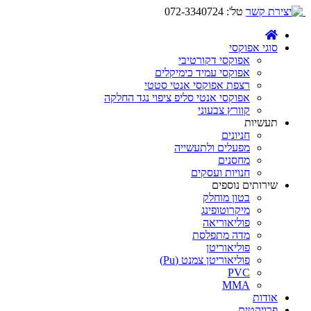
טל':
072-3340724
סוגי אפוקסי
אפוקסי דקורטיבי
אפוקסי עמיד כימיקלים
רצפת אפוקסי אנטי סטטי
אפוקסי אנטי סליפ ציפוי נגד החלקה
קוורץ צבעוני
תעשיות
חניונים
מפעלים ולתעשייה
מחסנים
חנויות ועסקים
שירותים נוספים
בטון מוחלק
מיקרוטופינג
פוליאוריאה
מדה מתפלסת
פוליאוריטן
פוליאוריטן צמנט (Pu)
PVC
MMA
אודות
פרויקטים