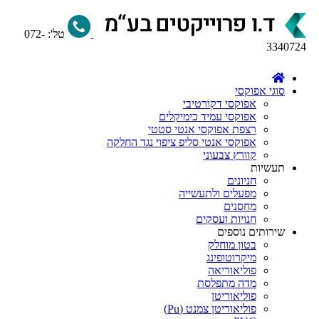
טל':
072-
3340724
סוגי אפוקסי
אפוקסי דקורטיבי
אפוקסי עמיד כימיקלים
רצפת אפוקסי אנטי סטטי
אפוקסי אנטי סליפ ציפוי נגד החלקה
קוורץ צבעוני
תעשיות
חניונים
מפעלים ולתעשייה
מחסנים
חנויות ועסקים
שירותים נוספים
בטון מוחלק
מיקרוטופינג
פוליאוריאה
מדה מתפלסת
פוליאוריטן
פוליאוריטן צמנט (Pu)