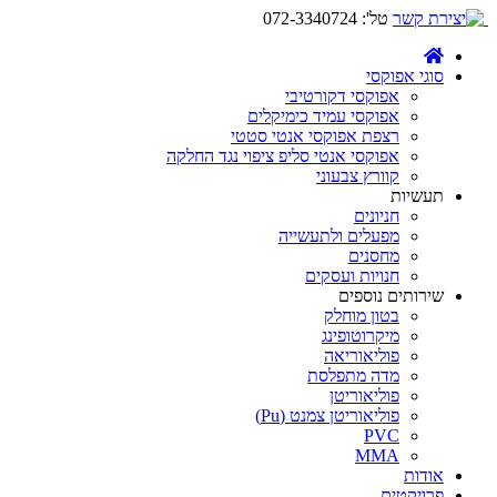
טל':
072-3340724
סוגי אפוקסי
אפוקסי דקורטיבי
אפוקסי עמיד כימיקלים
רצפת אפוקסי אנטי סטטי
אפוקסי אנטי סליפ ציפוי נגד החלקה
קוורץ צבעוני
תעשיות
חניונים
מפעלים ולתעשייה
מחסנים
חנויות ועסקים
שירותים נוספים
בטון מוחלק
מיקרוטופינג
פוליאוריאה
מדה מתפלסת
פוליאוריטן
פוליאוריטן צמנט (Pu)
PVC
MMA
אודות
פרויקטים