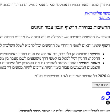
היתרון הגבוה הנוצר בבחירת אפוקסי הוא כתוצאה ממקדם החיכוך הגבוה של
ציפוי פוליאוריאה
אפוקסי
החשיבות בבחירת הריצוף הנכון עבור חניונים
האופי של החניונים כסביבה אשר מכילה תנועה גבוהה של מכונות כבדות יוצ
ריצוף שאינו יתאים לאופי הייחודי של החניונים יכול להביא לשלל השלכות לא
שחיקה:
מכוניות הן כלי כבד, וגם אם לא היו נעות בחניון באינטנסיב
החלקה:
החניון רגיל לכלול בו קטעי דרך משופעים לשם מעבר בין מפ
תאונה וחסימה:
החניון מיועד להסדיר גם את העמדתן של המכוניות וגם
והצבעים המשמשים עבור סימון חניות צריכים להיות מגוונים דיו באו
© 2026 כל הזכויות שמורות ל-ד.ו. פרוייקטים בע”מ
יצירת קשר
מעוניין לקבל ייעוץ מקצועי ללא עלות או הצעת מחיר לעבודה?