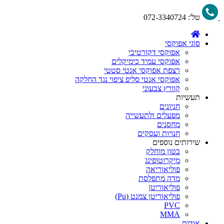
טל':
072-3340724
סוגי אפוקסי
אפוקסי דקורטיבי
אפוקסי עמיד כימיקלים
רצפת אפוקסי אנטי סטטי
אפוקסי אנטי סליפ ציפוי נגד החלקה
קוורץ צבעוני
תעשיות
חניונים
מפעלים ולתעשייה
מחסנים
חנויות ועסקים
שירותים נוספים
בטון מוחלק
מיקרוטופינג
פוליאוריאה
מדה מתפלסת
פוליאוריטן
פוליאוריטן צמנט (Pu)
PVC
MMA
אודות