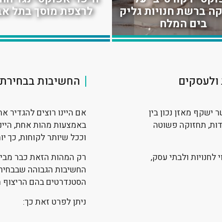
ה ברשת חנויות גליק
לרצפת מוסך בתל אב
וי אפוקסי במחסנים
ציפוי אפוקסי במסע
בים המלח
לם תצוגה במודיעין
בירושלים
 ולעסקים
החשיבות בבחירת ה
ר ישקף מאזן נכון בין
אם היינו רוצים להגדיר א
ות, תחזוקה פשוטה
באמצעות מהות אחת, היינ
וככל שיותר לקוחות, כך יות
לחנויות ולבתי עסק,
רק המהות הזאת כבר מבי
החשיבות הגבוהה שבבחירת 
הסטנדרטים בהם הריצוף ה
ניתן לפרט זאת כך: