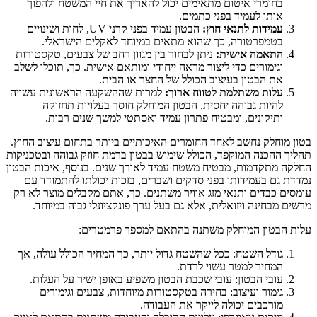
בחומרי איטום מתאימים יכול להאריך את חיי המשטח ולהפוך
אותו לעמיד בפני כתמים.
עמידות לתנאי חוץ:
הבטון עמיד בפני קרני UV, לחות ושינויים
בטמפרטורה, כך שהוא מתאים במיוחד לאקלים הישראלי.
התאמה אישית:
ניתן לבחור בין מגוון רחב של צבעים, טקסטורות
וגימורים כדי ליצור מראה ייחודי ומותאם אישית. כך, תוכלו לשלב
את הבטון בעיצוב הכולל של החצר או הבית.
עלות משתלמת לטווח ארוך:
למרות שההשקעה הראשונית עשויה
להיות גבוהה יחסית, הבטון המוחלק חוסך בעלויות תחזוקה
ותיקונים, ומבטיח פתרון עמיד ואסתטי למשך שנים רבות.
בטון מוחלק נחשב לאחד החומרים האיכותיים ביותר בתחום עיצוב החוץ.
תהליך ההכנה המוקפד, הכולל שימוש בבטון ברמת חוזק גבוהה ובטכניקות
החלקה מתקדמות, מבטיח משטח עמיד לאורך שנים. בנוסף, איכות הבטון
נמדדת גם בעמידותו בפני סדקים ושברים, בזכות יכולתו להתמודד עם
עומסים כבדים ותנאי מזג אוויר משתנים. כך, אתם מקבלים מוצר לא רק
מרשים מבחינה ויזואלית, אלא גם בעל ערך פונקציונלי גבוה במיוחד.
עלות הבטון המוחלק משתנה בהתאם למספר פרמטרים:
גודל השטח: ככל שהשטח גדול יותר, כך המחיר הכולל עולה, אך
המחיר למטר עשוי לרדת.
עובי הבטון: עובי שכבת הבטון משפיע באופן ישיר על העלות.
גימור ועיצוב: בחירה בטקסטורות מיוחדות, צבעים וגימורים
מורכבים יכולה לייקר את העבודה.