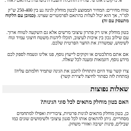
מיקום גיאוגרפי: עלויות ההובלה והעבודה משתנות בהתאם לאזור.
טווח מחירים: המחיר הממוצע לבטון מוחלק לגינה נע בין 250-400 ש"ק
למ"ר, אך הוא יכול לעלות בהתאם לפרמטרים שצוינו.
(כמובן עם הלקוח
מתעסק עם זה)
בטון מוחלק אינו רק פתרון עיצובי מרשים אלא גם השקעה לטווח ארוך.
עם שילוב נכון בין איכות לעיצוב, תוכלו ליהנות משטח חיצוני עמיד ונוח
לשימוש, שמשדרג את החצר הפרטית שלכם.
אם אתם מתלבטים או זקוקים לייעוץ נוסף, פנו אלינו ונשמח לספק לכם
מידע נוסף, דוגמאות ומענה לכל שאלה.
צרו קשר עוד היום ותתחילו לתכנן את הגינה שתמיד חלמתם עליה!
(מתחת לזה כפתור לחיצה ליצירת קשר)
שאלות נפוצות
האם בטון מוחלק מתאים לכל סוגי הגינות?
כן, בטון מוחלק מתאים לגינות פרטיות, ציבוריות ואפילו למתחמים
מסחריים. ניתן להתאים אותו לכל סגנון עיצובי ולשימושים שונים כמו
שבילים, פינות ישיבה ואזורי משחק.