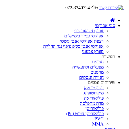
טל':
072-3340724
סוגי אפוקסי
אפוקסי דקורטיבי
אפוקסי עמיד כימיקלים
רצפת אפוקסי אנטי סטטי
אפוקסי אנטי סליפ ציפוי נגד החלקה
קוורץ צבעוני
תעשיות
חניונים
מפעלים ולתעשייה
מחסנים
חנויות ועסקים
שירותים נוספים
בטון מוחלק
מיקרוטופינג
פוליאוריאה
מדה מתפלסת
פוליאוריטן
פוליאוריטן צמנט (Pu)
PVC
MMA