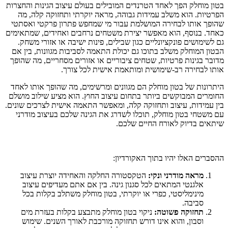
בטון מוחלק הפך לאחד הטרנדים המובילים בעולם עיצוב הגינות והחצרות
הפרטיות. הוא משלב עמידות גבוהה, מראה יוקרתי ותחזוקה קלה, מה
שהופך אותו לבחירה המושלמת עבור מי שמחפש פתרון פרקטי ואסתטי
כאחד. בנוסף, הוא מאפשר יצירת משטחים נרחבים ואחידים, שמתאימים
גם לשימושים פונקציונליים כגון שבילים, פינות ישיבה או אזורי משחק.
הבטון המוחלק משלב בתוכו גם יכולת התאמה לסביבות מגוונות, בין אם
מדובר בגינות פרטיות, שטחים ציבוריים או אזורים מסחריים, מה שהופך
אותו לבחירה רב-שימושית ומותאמת אישית לכל צורך.
היתרונות של בטון מוחלק הם מגוונים ומרשימים, מה שהופך אותו לאחד
החומרים המבוקשים ביותר בתחום עיצוב החוץ. הוא מציע שילוב מושלם
בין עמידות, עיצוב ותחזוקה קלה, ומאפשר התאמה אישית לצרכים שונים.
עם משטחי בטון מוחלק, תוכלו לשדרג את הגינה שלכם בעיצוב מודרני
שיתאים בדיוק לאורח החיים שלכם.
ההסברים האלו יהיו בתוך האקורדיון:
מראה מודרני ונקי:
הטקסטורה החלקה והאחידה יוצרת עיצוב
אלגנטי המתאים לכל סגנון גינה. בין אם אתם מעדיפים עיצוב
מינימליסטי, כפרי או יוקרתי, בטון מוחלק משתלב בקלות בכל
סביבה.
תחזוקה פשוטה:
ניקוי בטון מוחלק מתבצע בקלות בעזרת מים
וסבון, והוא אינו דורש תחזוקה מורכבת לאורך השנים. שימוש