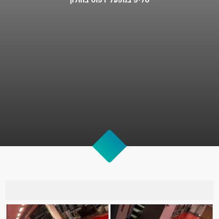
סליפ במפעל דפוס בחולון